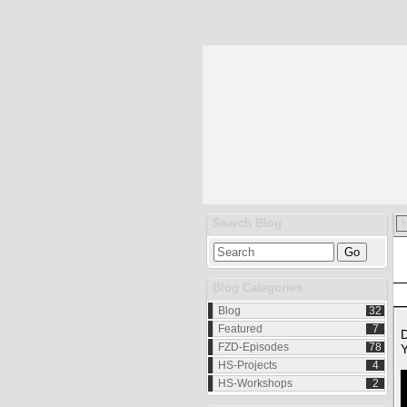
Search Blog
Blog Categories
Blog
32
Featured
7
D
FZD-Episodes
78
Y
HS-Projects
4
HS-Workshops
2