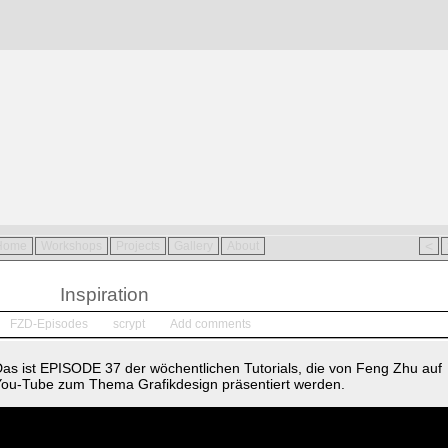
<
Home
Workshops
Projects
Gallery
About
März
10
Inspiration
2011
FZD-Episodes
scrypt
Add comments
as ist EPI­SO­DE 37 der wö­chent­li­chen Tu­to­ri­als, die von Feng Zhu auf
ou-Tu­be zum Thema Gra­fik­de­sign prä­sen­tiert wer­den.