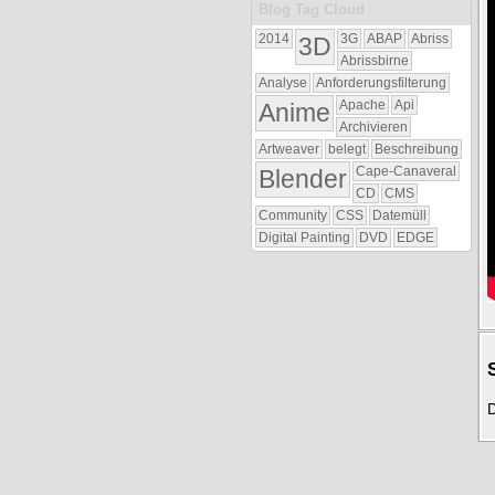
Blog Tag Cloud
2014
3D
3G
ABAP
Abriss
Abrissbirne
Analyse
Anforderungsfilterung
Anime
Apache
Api
Archivieren
Artweaver
belegt
Beschreibung
Blender
Cape-Canaveral
CD
CMS
Community
CSS
Datemüll
Digital Painting
DVD
EDGE