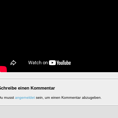
Schrei­be einen Kom­men­tar
Du musst
an­ge­mel­det
sein, um einen Kom­men­tar ab­zu­ge­ben.