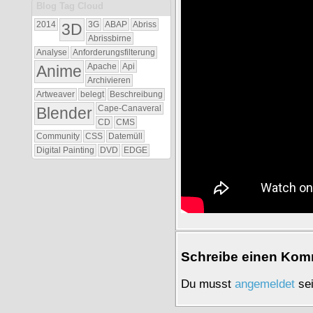
Blog Tag Cloud
2014
3D
3G
ABAP
Abriss
Abrissbirne
Analyse
Anforderungsfilterung
Anime
Apache
Api
Archivieren
Artweaver
belegt
Beschreibung
Blender
Cape-Canaveral
CD
CMS
Community
CSS
Datemüll
Digital Painting
DVD
EDGE
Schrei­be einen Kom­
Du musst
an­ge­mel­det
sei