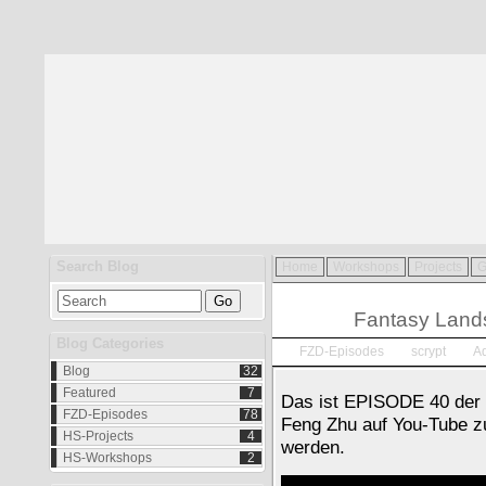
Search Blog
Home
Workshops
Projects
G
Apr.
15
Fantasy Land
2011
Blog Categories
FZD-Episodes
scrypt
A
Blog
32
Featured
7
Das ist EPI­SO­DE 40 der wö
FZD-Episodes
78
Feng Zhu auf You-Tu­be zum
HS-Projects
4
wer­den.
HS-Workshops
2