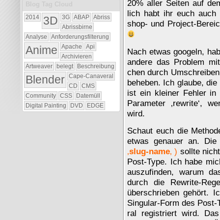
20% aller Sei­ten auf dem
Blog Tag Cloud
lich habt ihr euch auch
2014
3D
3G
ABAP
Abriss
shop- und Pro­ject-Be­reic
Abrissbirne
Analyse
Anforderungsfilterung
Anime
Apache
Api
Nach etwas goo­geln, hab
Archivieren
an­de­re das Pro­blem mi
Artweaver
belegt
Beschreibung
chen durch Um­schrei­ben
Blender
Cape-Canaveral
be­he­ben. Ich glau­be, die 
CD
CMS
ist ein klei­ner Feh­ler 
Community
CSS
Datemüll
Pa­ra­me­ter ‚re­wri­te‘, 
Digital Painting
DVD
EDGE
wird.
Schaut euch die Me­tho­de,
etwas ge­nau­er an. Di
‚
slug-na­me
‚ )
soll­te nic
Post-Ty­pe. Ich habe mich
aus­zu­fin­den, warum da
durch die Re­wri­te-Re­g
über­schrie­ben ge­hört. I
Sin­gu­lar-Form des Post-T
ral re­gis­triert wird. Da