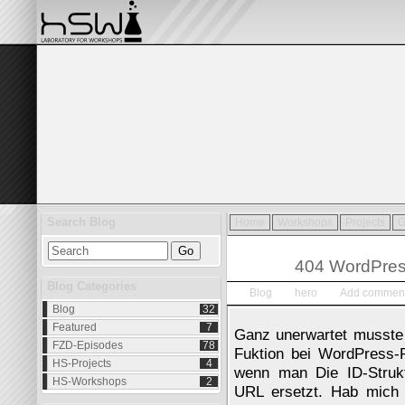
Search Blog
Home
Workshops
Projects
G
Dez.
24
404 WordPres
2013
Blog Categories
Blog
hero
Add commen
Blog
32
Featured
7
Ganz un­er­war­tet muss­te 
FZD-Episodes
78
Fuk­ti­on bei Word­Press-Po
HS-Projects
4
wenn man Die ID-Struk­t
HS-Workshops
2
URL er­setzt. Hab mich