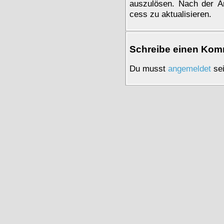
aus­zu­lö­sen. Nach der Än
cess zu ak­tua­li­sie­ren.
Schrei­be einen Kom­
Du musst
an­ge­mel­det
sei