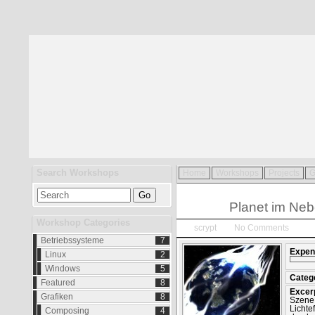
Search Workshops
Home
Workshops
Projects
G
Dez.
08
Planet im Neb
2013
Workshop Categories
scrypt
No Comments
Betriebssysteme
7
Expend
Linux
2
Windows
5
Categ
Featured
8
Excer
Grafiken
8
Szene 
Lichte
Composing
4