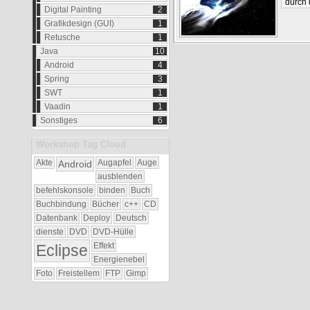
durch 
Digital Painting
2
Grafikdesign (GUI)
1
Retusche
1
Java
10
Android
4
Spring
3
SWT
1
Vaadin
1
Sonstiges
6
Workshop Tag Cloud
Akte
Android
Augapfel
Auge
ausblenden
befehlskonsole
binden
Buch
Buchbindung
Bücher
c++
CD
Datenbank
Deploy
Deutsch
dienste
DVD
DVD-Hülle
Eclipse
Effekt
Energienebel
Foto
Freistellem
FTP
Gimp