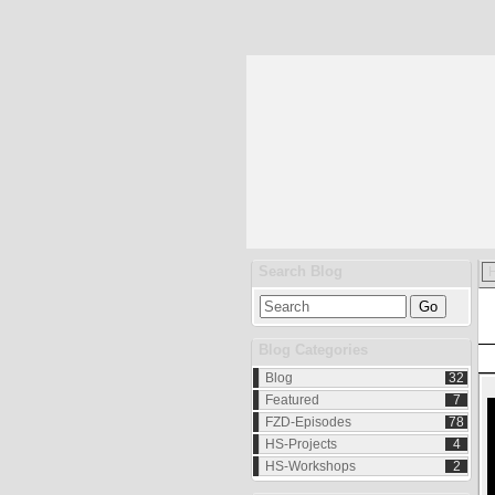
Search Blog
Blog Categories
Blog
32
Featured
7
FZD-Episodes
78
HS-Projects
4
HS-Workshops
2