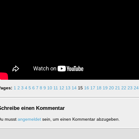
Pages:
1
2
3
4
5
6
7
8
9
10
11
12
13
14
15
16
17
18
19
20
21
22
23
24
Schrei­be einen Kom­men­tar
Du musst
an­ge­mel­det
sein, um einen Kom­men­tar ab­zu­ge­ben.