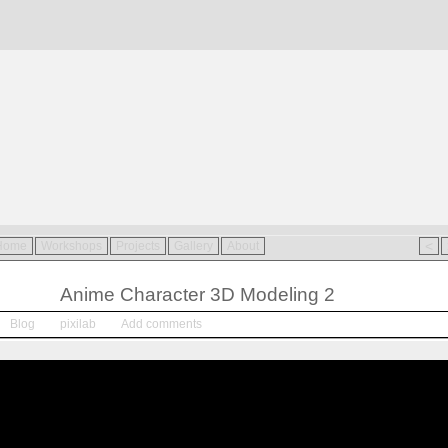
<
Home
Workshops
Projects
Gallery
About
Jan.
04
Anime Character 3D Modeling 2
2015
Blog
pixilab
Add comments