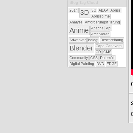
Blog Tag Cloud
2014
3D
3G
ABAP
Abriss
Abrissbirne
Analyse
Anforderungsfilterung
Anime
Apache
Api
Archivieren
Artweaver
belegt
Beschreibung
Blender
Cape-Canaveral
CD
CMS
Community
CSS
Datemüll
Digital Painting
DVD
EDGE